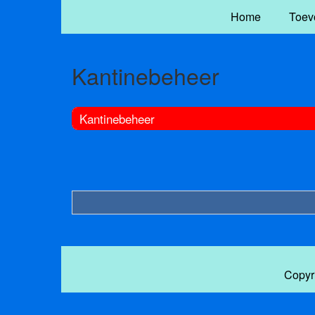
Home
Toev
Kantinebeheer
Kantinebeheer
Copyr