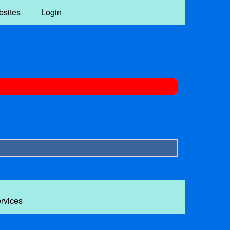
bsites
Login
ervices