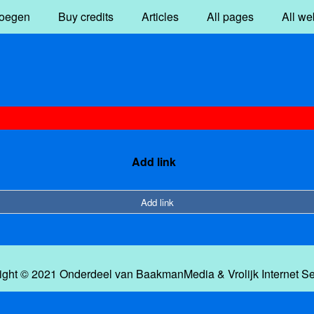
oegen
Buy credits
Articles
All pages
All we
Add link
Add link
ight © 2021 Onderdeel van
BaakmanMedia
&
Vrolijk Internet S