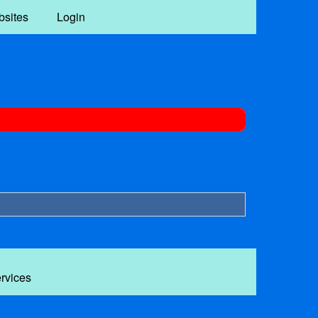
bsites
Login
ervices