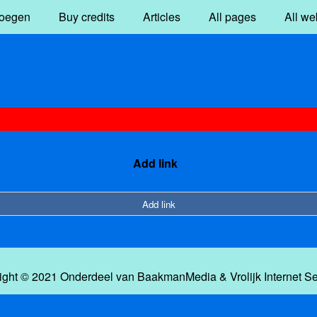
oegen
Buy credits
Articles
All pages
All we
Add link
Add link
ight © 2021 Onderdeel van
BaakmanMedia
&
Vrolijk Internet S