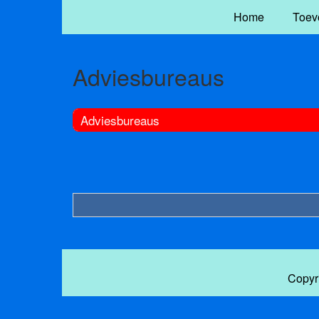
Home
Toev
Adviesbureaus
Adviesbureaus
Copyr